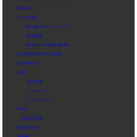
TAKIBI
いなげの浜
海へ延びるウッドデッキ
海水浴場
BEACH HOUSE 海の家
SUNSET BEACH CLUB
DOG RUN
公園
芝生広場
パルコース
フォトスポット
POOL
多目的広場
稲毛記念館
海星庵