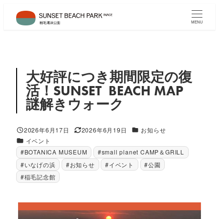
メ
イ
MENU
ン
コ
ン
テ
大好評につき期間限定の復
ン
活！SUNSET BEACH MAP
ツ
謎解きウォーク
へ
移
カテゴリー
2026年6月17日
2026年6月19日
お知らせ
動
投稿日
更新日
カテゴリー
イベント
#BOTANICA MUSEUM
#small planet CAMP＆GRILL
#いなげの浜
#お知らせ
#イベント
#公園
#稲毛記念館