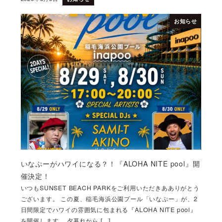
投稿日
お知らせ
いなぷーがハワイになる？！『ALOHA NITE pool』開
催決定！
いつもSUNSET BEACH PARKをご利用いただきあありがとう
ございます。 この夏、稲毛海浜公園プール「いなぷー」が、2
日間限定でハワイの雰囲気に包まれる『ALOHA NITE pool』
を開催します。 夕暮れから […]