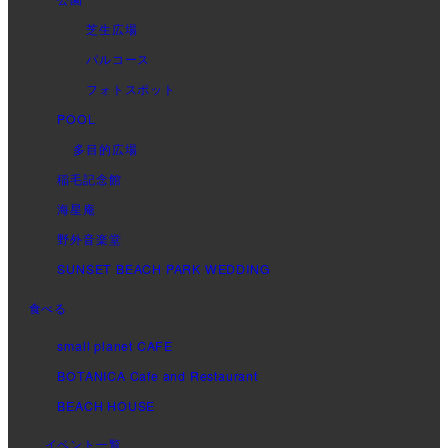
芝生広場
パルコース
フォトスポット
POOL
多目的広場
稲毛記念館
海星庵
野外音楽堂
SUNSET BEACH PARK WEDDING
食べる
small planet CAFE
BOTANICA Cafe and Restaurant
BEACH HOUSE
イベント一覧